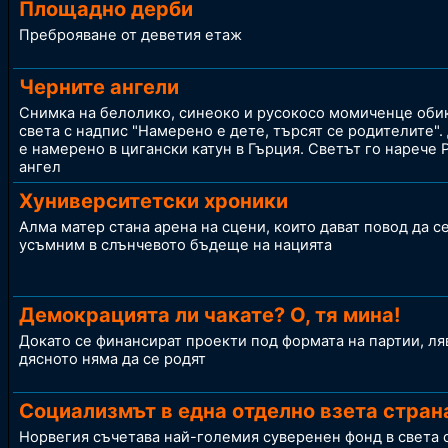
Площадно дерби
Преброяване от деветия етаж
Черните ангели
Снимка на белолико, синеоко и русокосо момиченце оби
света с надпис "Намерено е дете, търсят се родителите".
е намерено в цигански катун в Гърция. Светът го нарече 
ангел
Хуниверситетски хроники
Алма матер стана арена на сцени, които дават повод да с
усъмним в слънчевото бъдеще на нацията
Демокрацията ли чакате? О, тя мина!
Докато се финансират проекти под формата на партии, ля
дясното няма да се родят
Социализмът в една отделно взета стран
Норвегия съчетава най-големия суверенен фонд в света 