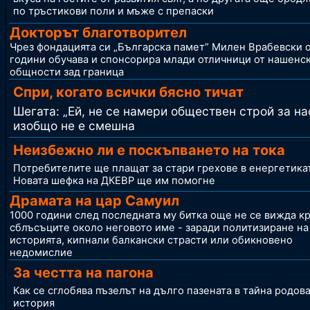
по тръстикови поли и мъже с препаски
Докторът благотворител
Чрез фондацията си „Българска памет” Милен Врабевски 
години обучава и спонсорира млади отличници от нашенс
общности зад граница
Спри, когато всички бясно тичат
Шегата: „Ей, не се намери обществен строй за на
изобщо не е смешна
Неизбежно ли е поскъпването на тока
Потребителите ще плащат за стари грехове в енергетика
Новата шефка на ДКЕВР ще им помогне
Драмата на цар Самуил
1000 години след последната му битка още не се вижда кр
сблъсъците около неговото име - заради политизиране на
историята, кипнали балкански страсти или обикновено
недомислие
За честта на пагона
Как се сглобява пъзелът на дълго пазената в тайна родов
история