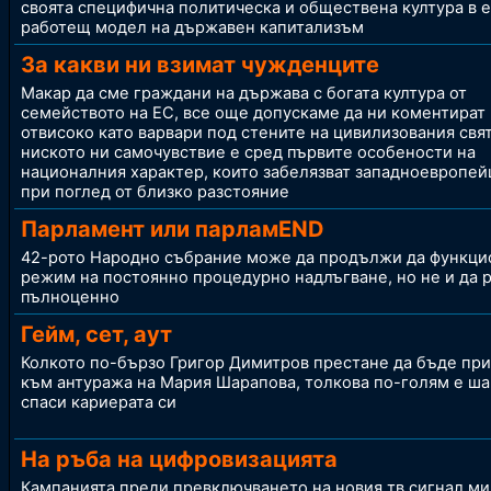
своята специфична политическа и обществена култура в 
работещ модел на държавен капитализъм
За какви ни взимат чужденците
Макар
да сме граждани
на държава
с богата култура от
семейството на ЕС, все още допускаме да ни коментират
отвисоко като варвари под стените на цивилизования свят
ниското ни самочувствие e сред първите особености на
националния характер, които забелязват западноевропей
при поглед от близко разстояние
Парламент или парламEND
42-рото Народно събрание може да продължи да функци
режим на постоянно процедурно надлъгване, но не и да 
пълноценно
Гейм, сет, аут
Колкото по-бързо Григор Димитров престане да бъде пр
към антуража на Мария Шарапова, толкова по-голям е ша
спаси кариерата си
На ръба на цифровизацията
Кампанията преди превключването на новия тв сигнал ми