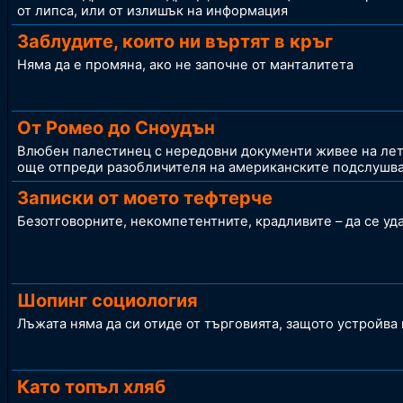
от липса, или от излишък на информация
Заблудите, които ни въртят в кръг
Няма да е промяна, ако не започне от манталитета
От Ромео до Сноудън
Влюбен палестинец с нередовни документи живее на ле
още отпреди разобличителя на американските подслушв
Записки от моето тефтерче
Безотговорните, некомпетентните, крадливите – да се уда
Шопинг социология
Лъжата няма да си отиде от търговията, защото устройва
Като топъл хляб