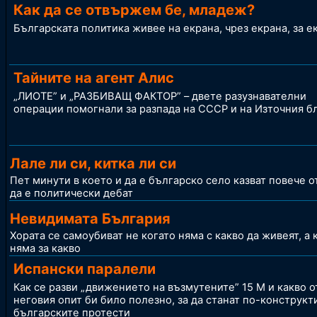
Как да се отвържем бе, младеж?
Българската политика живее на екрана, чрез екрана, за е
Тайните на агент Алис
„ЛИОТЕ” и „РАЗБИВАЩ ФАКТОР” – двете разузнавателни
операции помогнали за разпада на СССР и на Източния б
Лале ли си, китка ли си
Пет минути в което и да е българско село казват повече о
да е политически дебат
Невидимата България
Хората се самоубиват не когато няма с какво да живеят, а 
няма за какво
Испански паралели
Как се разви „движението на възмутените” 15 М и какво о
неговия опит би било полезно, за да станат по-конструкт
българските протести