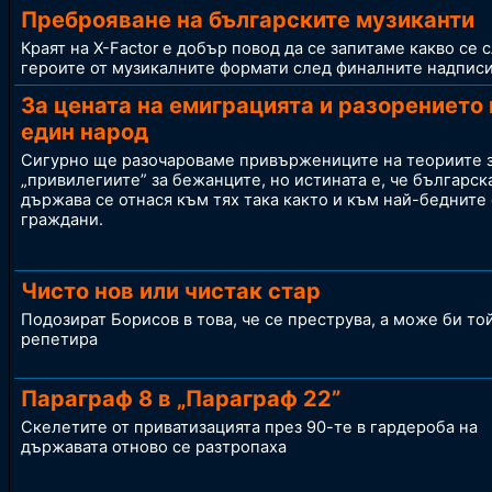
Преброяване на българските музиканти
Краят на X-Factor е добър повод да се запитаме какво се с
героите от музикалните формати след финалните надпис
За цената на емиграцията и разорението 
един народ
Сигурно ще разочароваме привържениците на теориите 
„привилегиите” за бежанците, но истината е, че българск
държава се отнася към тях така както и към най-бедните
граждани.
Чисто нов или чистак стар
Подозират Борисов в това, че се преструва, а може би то
репетира
Параграф 8 в „Параграф 22”
Скелетите от приватизацията през 90-те в гардероба на
държавата отново се разтропаха