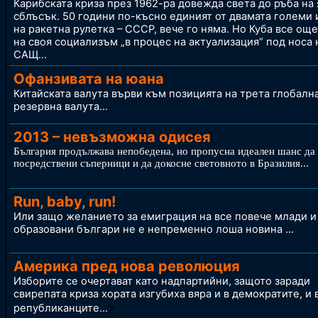
Карибската криза през 1962-ра довежда света до ръба на
сблъсък. 50 години по-късно единият от двамата големи 
на ракетна рулетка – СССР, вече го няма. Но Куба все ощ
на своя социализъм „в процес на актуализация” под носа 
САЩ
...
Офанзивата на юана
Китайската валута върви към позицията на трета глобалн
резервна валута
...
2013 – невъзможна одисея
България продължава непобедена, но пропусна идеален шанс да
посредствени съперници и да докосне световното в Бразилия
...
Run, baby, run!
Или защо желанието за емиграция на все повече млади и
образовани българи не е непременно лоша новина .
..
Америка пред нова революция
Изборите се очертават като надпартийни, защото заради
свирепата криза хората изгубиха вяра и в демократите, и 
>
републиканците...