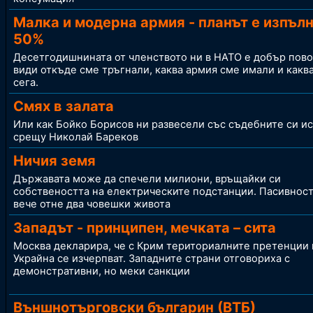
Малка и модерна армия - планът е изпълн
50%
Десетгодишнината от членството ни в НАТО е добър пово
види откъде сме тръгнали, каква армия сме имали и каква
сега.
Смях в залата
Или как Бойко Борисов ни развесели със съдебните си и
срещу Николай Бареков
Ничия земя
Държавата може да спечели милиони, връщайки си
собствеността на електрическите подстанции. Пасивност
вече отне два човешки живота
Западът - принципен, мечката – сита
Москва декларира, че с Крим териториалните претенции
Украйна се изчерпват. Западните страни отговориха с
демонстративни, но меки санкции
Външнотърговски българин (ВТБ)