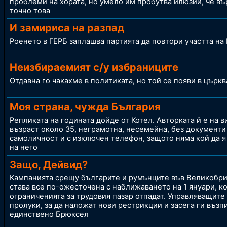
проблеми на хората, но умело им пробутва илюзии, че в
точно това
И замириса на разпад
Роенето в ГЕРБ заплашва партията да повтори участта н
Неизбираемият с/у избраниците
Отдавна го чакахме в политиката, но той се появи в църкв
Моя страна, чужда България
Репликата на годината дойде от Котел. Авторката й е на 
възраст около 35, неграмотна, несемейна, без документи
самоличност и с изключен телефон, защото няма кой да я
на него
Защо, Дейвид?
Кампанията срещу българите и румънците във Великобр
става все по-ожесточена с наближаването на 1 януари, к
ограниченията за трудовия пазар отпадат. Управляващите
пролуки, за да наложат нови рестрикции и засега ги възп
единствено Брюксел