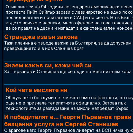
Отишлият си на 94 години легендарен американски певец
протеста Пийт Сийгър зарази с левичарство не едно пок
последователи и почитатели в САЩ и по света. Но в Бълг
където всичко е наопаки, много фенове на това течение
да се правят на десни и изпадат в екзистенциален нонсен
Странджа извън закона
Тази планина е твърде важна за България, за да допуснем
превръщането й в нов Слънчев бряг
Знаем какъв си, кажи чий си
За Първанов и Станишев ще се съди по местните им хора
Кой чете мислите ни
Общуването без думи не е мечта само на фантасти, но на
още не е признала телепатията официално. Затова пък
технологиите за разгадаване на мисли напредват бързо
И победителят е... Георги Първанов прави
безценна услуга на Сергей Станишев
С врагове като Георги Първанов лидерът на БСП няма нуж