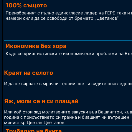
100% същото
Преизбраният с пълно единогласие лидер на ГЕРБ така и 
намери сили да се освободи от бремето „Цветанов”
Икономика без хора
Къде се крият истинските икономически проблеми на Бъ
Краят на селото
И да не вярвате в мрачни теории, ще ги видите онагледен
Яж, моли се и си плащай
Или кой стои зад молитвените закуски във Вашингтон, къд
година с присъствието си грейна и бившият ни вътрешен
министър Цветан Цветанов
Трубадур на бунта