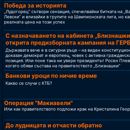
Победа за историята
„Лудогорец” сътвори сензация, спечелвайки битката на „В
Левски” и влизайки в групите на Шампионската лига, но ка
реалната цена на този успех
С назначаването на кабинета „Близнашки
открита предизборната кампания на ГЕР
Държавата вече е в сигурни ръце – на виден конституцио
доказан демократ и европеец, човек с активна гражданск
позиция. Или поне така ни увери президентът Росен Пле
когато обяви състава на правителството „Близнашки”
Банкови уроци по ничие време
Какво се случи с КТБ?
Операция "Макиавели"
Или как правителството подложи крак на Кристалина Гео
До лудницата и отчасти обратно