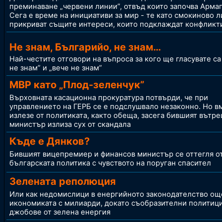
преминаване „червени линии”, отвъд които започва Арма
Сега е време на инициативи за мир - те като смокиново л
прикриват същите интереси, които подклаждат конфликт
Не знам, Българийо, не знам…
Най-честите отговори на въпроса за кого ще гласувате са
не знам” и „вече не знам”
МВР като „Плод-зеленчук”
Върховната касационна прокуратура потвърди, че при
управлението на ГЕРБ се е подслушвало незаконно. Но в
излезе от политиката, както обеща, засега бившият вътр
министър излиза сух от скандала
Къде е Дянков?
Бившият вицепремиер и финансов министър се оттегля о
българската политика с чувството на поруган спасител
Зелената реполюция
Или как недомислици в енергийното законодателство ощ
икономиката с милиарди, докато съобразителни политиц
джобове от зелена енергия