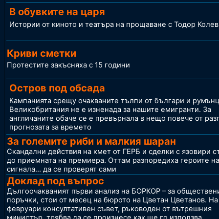
В обувките на царя
Истории от киното и театъра на прощаване с Тодор Колев
Криви сметки
Протестите закъсняха с 15 години
Остров под обсада
Кампанията срещу очакваните тълпи от българи и румънц
Великобритания не е изненада за нашите емигранти. За
англичаните обаче се е превърнала в нещо повече от раз
прогнозата за времето
За големите риби и малкия шаран
Скандални действия на кмет от ГЕРБ и сделки с язовири с
до приемната на премиера. Оттам разпоредиха героите н
сигнала... да се проверят сами
Доклад под въпрос
Дългоочакваният първи анализ на БОРКОР – за обществен
поръчки, стои от месец на бюрото на Цветан Цветанов. На
февруари консултативен съвет, ръководен от вътрешния
министър, трябва да се произнесе как ще го използва