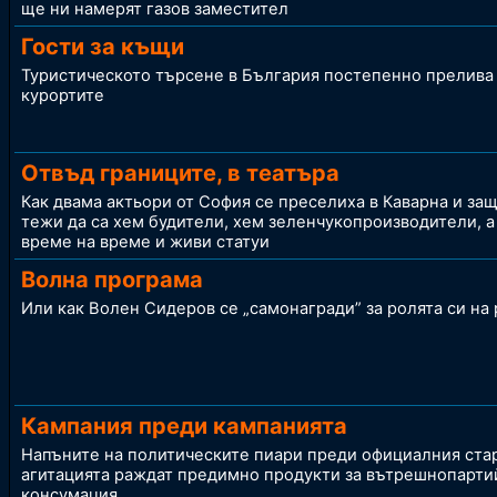
ще ни намерят газов заместител
Гости за къщи
Туристическото търсене в България постепенно прелива
курортите
Отвъд границите, в театъра
Как двама актьори от София се преселиха в Каварна и за
тежи да са хем будители, хем зеленчукопроизводители, а
време на време и живи статуи
Волна програма
Или как Волен Сидеров се „самонагради” за ролята си на
Кампания преди кампанията
Напъните на политическите пиари преди официалния стар
агитацията раждат предимно продукти за вътрешнопарти
консумация