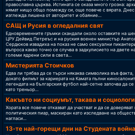
православна църква. Истината се оказа много грозна: ар
нямат нищо общо помежду си, още повече с вярата. Дне
изглежда лишена от авторитет и обаяние...
САЩ и Русия в огледалния свят
Едновременните гръмки скандали около оставките на ше
ЦРУ Дейвид Петреъс и на руския военен министър Анато
Сердюков извадиха на показ не само сексуални пикантери
въпроса какво точно се случва в задкулисието на двете н
големи ядрени сили в света
...
Мистерията Стоичков
Едва ли трябва да се търси някаква символика във факта,
докато филмът за кариерата на Камата пълни киносалонит
легендата на българския футбол най-сетне започва да се
като треньор.
..
Какъвто ни социумът, такава и социологи
Хората все повече отказват да участват и да се доверяват 
политическия пиар, маскиран като изследване на общест
нагласи...
13-те най-горещи дни на Студената войн