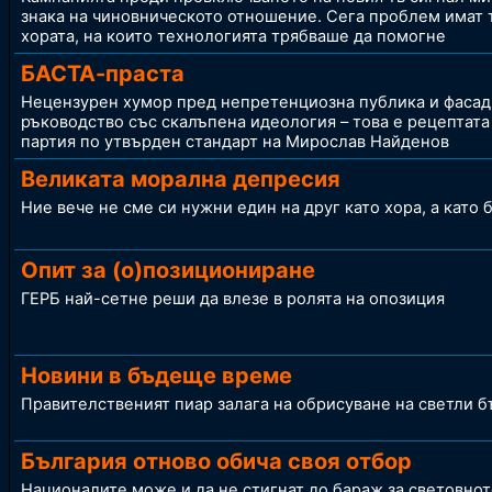
знака на чиновническото отношение. Сега проблем имат
хората, на които тeхнологията трябваше да помогне
БАСТА-праста
Нецензурен хумор пред непретенциозна публика и фаса
ръководство със скалъпена идеология – това е рецептата
партия по утвърден стандарт на Мирослав Найденов
Великата морална депресия
Ние вече не сме си нужни един на друг като хора, а като 
Опит за (о)позициониране
ГЕРБ най-сетне реши да влезе в ролята на опозиция
Новини в бъдеще време
Правителственият пиар залага на обрисуване на светли 
България отново обича своя отбор
Националите може и да не стигнат до бараж за световнот