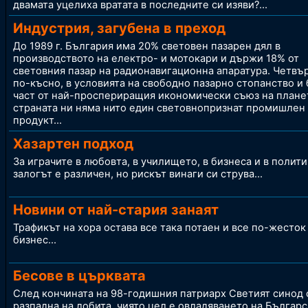
двамата уцелиха вратата в последните си изяви?
...
Индустрия, загубена в преход
До 1989 г. България има 20% световен пазарен дял в
производството на електро- и мотокари и държи 18% от
световния пазар на радионавигационна апаратура. Четвър
по-късно, в условията на свободно пазарно стопанство и
част от най-проспериращия икономически съюз на плане
страната ни няма нито един световнопризнат промишлен
продукт...
Хазартен подход
За играчите в любовта, в училището, в бизнеса и в полити
залогът е различен, но рискът винаги си струва...
Новини от най-стария занаят
Трафикът на хора остава все така потаен и все по-жесток
бизнес...
Бесове в църквата
След кончината на 98-годишния патриарх Светият синод 
разпадна на лобита, чиято цел е овладяването на Българс