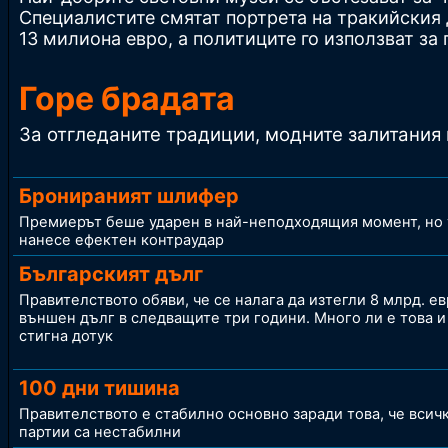
Специалистите смятат портрета на тракийския д
13 милиона евро, а политиците го използват за 
Горе брадата
За отгледаните традиции, модните залитания 
Бронираният шлифер
Премиерът беше ударен в най-неподходящия момент, но 
нанесе ефектен контраудар
Българският дълг
Правителството обяви, че се налага да изтегли 8 млрд. е
външен дълг в следващите три години. Много ли е това и
стигна дотук
100 дни тишина
Правителството е стабилно основно заради това, че всич
партии са нестабилни