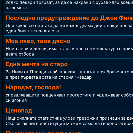
Колко пекари трябват, за да се нахрани с хубав хляб всек
на земята
Последно предупреждение до Джон Фил
Или какво се опитаха да ни кажат двама действащи посла
един бивш техен колега
Мое ляво, твое дясно
Няма леви и десни, има стара и нова номенклатура с прим
двата отбора
Една мечта на старо
За Ники от Пловдив най-прекият път към позабравеното 
е през първата врата на стария “Чавдар”
Народът, господа!
Управляващите подценяват протестите и удължават собс
си агония
Ценопад
Националната статистика улови тревожни признаци за де
Със сегашните институции можем само да ги констатира