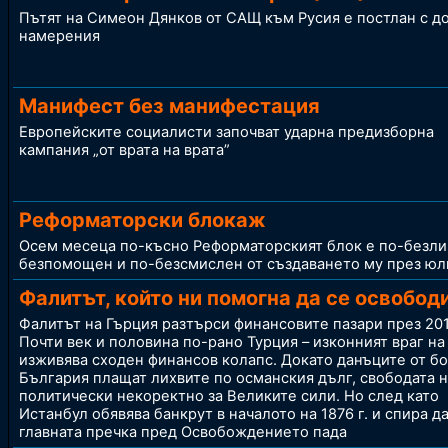
Пътят на Симеон Дянков от САЩ към Русия е постлан с д
намерения
Манифест без манифестация
Европейските социалисти започват ударна предизборна
кампания „от врата на врата”
Реформаторски блокаж
Осем месеца по-късно Реформаторският блок е по-безли
безпомощен и по-безсмислен от създаването му през юли
Фалитът, който ни помогна да се освобод
Фалитът на Гърция разтърси финансовите пазари през 201
Почти век и половина по-рано Турция – изконният враг на
изживява сходен финансов колапс. Докато данъците от бо
България плащат лихвите по османския дълг, свободата н
политически некоректно за Великите сили. Но след като
Истанбул обявява банкрут в началото на 1876 г. и спира д
главната пречка пред Освобождението пада