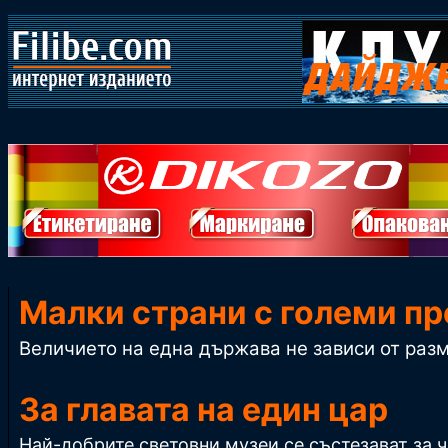
Малки страни с големи п
Величието на една държава не зависи от разм
За главата на един цар
Най-добрите световни музеи се състезават за ч