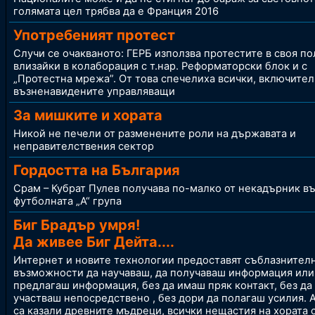
голямата цел трябва да е Франция 2016
Употребеният протест
Случи се очакваното: ГЕРБ използва протестите в своя по
влизайки в колаборация с т.нар. Реформаторски блок и с
„Протестна мрежа”. От това спечелиха всички, включите
възненавидeните управляващи
За мишките и хората
Никой не печели от разменените роли на държавата и
неправителствения сектор
Гордостта на България
Срам – Кубрат Пулев получава по-малко от некадърник в
футболната „А“ група
Биг Брадър умря!
Да живее Биг Дейта....
Интернет и новите технологии предоставят съблазнител
възможности да научаваш, да получаваш информация или
предлагаш информация, без да имаш пряк контакт, без да
участваш непосредствено , без дори да полагаш усилия. 
са казали древните мъдреци, всички нещастия на хората 