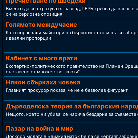
Пречистване по шведски
Вместо да се страхува от разпад, ГЕРБ трябва да влезе в 
си на сериозна опозиция
Голямото междучасие
Като пораснали майстори на бъркотията този път я забър
идеални пропорции
Кабинет с много врати
Експертно-политическото правителство на Пламен Ореш
съставено от множество „квоти“
Някои сбъркаха човека
Главният прокурор показа, че не е безволев фигурант
Дърводелска теория за българския наро
Нещото, което ни убива, се нарича бездарие за съвместе
Пазар на война и мир
Доскоро модата в Близкия изток бе да се чертаят забране