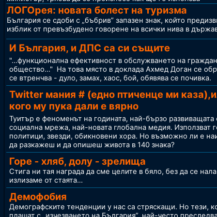
ЛОГОрея: новата болест на туризма
България се сдоби с „бъбрив” запазен знак, който предизв
изблик от превъзбудено говорене на всички нива в държа
И България, и ДПС са си същите
"...функционална ефективност в обслужването на гражда
общество..." На това място в доклада Ахмед Доган се об
се втренчва - дуло, замах, хаос, бой, обявява се почивка.
Twitter мания # (едно птиченце ми каза),и
кого му пука дали е вярно
Туитър е феноменът на годината, най-бързо развиващата 
социална мрежа, най-новата глобална медия. Използват г
политици, звезди, обикновени хора. Но възможно ли е на
да разкажеш и да опишеш живота в 140 знака?
Горе - хляб, долу - зрелища
Стига ни тая награда да сме целите в бяло, без да се нала
излизаме от стаята...
Демофобия
Демографските тенденции у нас са стряскащи. Но тези, к
плашат с „изчезването на България”, най-често преследв