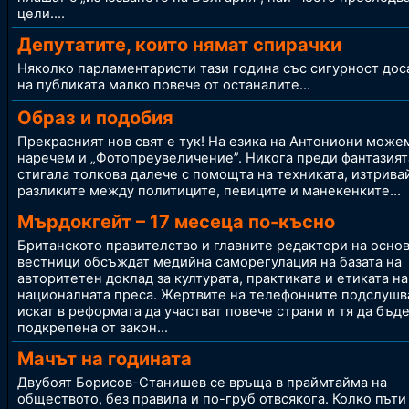
цели....
Депутатите, които нямат спирачки
Няколко парламентаристи тази година със сигурност дос
на публиката малко повече от останалите
...
Образ и подобия
Прекрасният нов свят е тук! На езика на Антониони можем
наречем и „Фотопреувеличение”. Никога преди фантазият
стигала толкова далече с помощта на техниката, изтрива
разликите между политиците, певиците и манекенките
...
Мърдокгейт – 17 месеца по-късно
Британското правителство и главните редактори на осно
вестници обсъждат медийна саморегулация на базата на
авторитетен доклад за културата, практиката и етиката на
националната преса. Жертвите на телефонните подслушв
искат в реформата да участват повече страни и тя да бъд
подкрепена от закон...
Мачът на годината
Двубоят Борисов-Станишев се връща в праймтайма на
обществото, без правила и по-груб отвсякога. Колко пъти