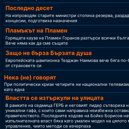
Последно десет
На изпроводяк старите министри стопиха резерва, разда
концесии, подготвиха назначения
Пламъкът на Пламен
Горящата кауза на Пламен Горанов разтърси всички бълга
Вече няма как да сме същите
Защо не бърза Бързата душа
Европейската шампионка Тезджан Наимова вече бяга по-
от страховете си
Нека (не) говорят
При политически кризи четирите ни национални телевизи
като една
Властта се изтъркули на улицата
В рамките на седмица ГЕРБ и неговият лидер сътвориха 
уникални гафа, с които сами направиха неизбежна оставк
правителството. Последните ходове на Бойко Борисов на
изпълнителната власт бяха като умален модел на цялото 
управление, чиито методи се изчерпаха