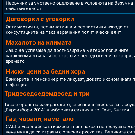
Наръчник за умствено оцеляване в условията на безумна
действителност
Договорки с уговорки
Оптимистични, песимистични и реалистични изводи от
консултациите на така наречения политически елит
Махалото на климата
Защо не успяваме да прогнозираме метеорологичните
катаклизми и винаги се оказваме неподготвени за каприз
времето
Ниски цени за бедни хора
Банкерите и пенсионерите ликуват, докато икономиката 
дефлация
Тридеседседемдесед и три
Това е броят на избирателите, вписани в списъка за гласув
„Евроизбори 2014” в изборната секция в гр. Гент, Белгия.
Газ, чорапи, наметало
САЩ и Европейската комисия напляскаха непослушна Бъ
вече няма да си играем с опасния руски газ. Великите си