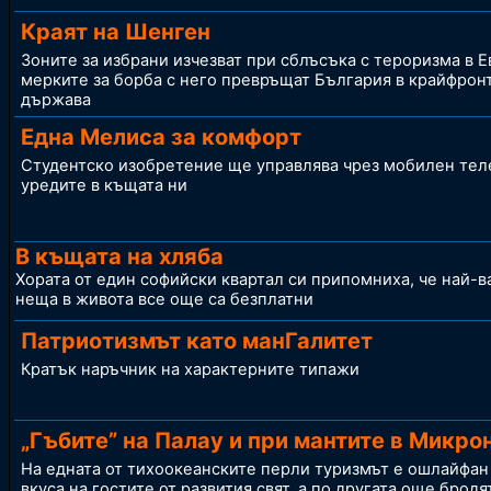
Краят на Шенген
Зоните за избрани изчезват при сблъсъка с тероризма в Е
мерките за борба с него превръщат България в крайфрон
държава
Една Мелиса за комфорт
Студентско изобретение ще управлява чрез мобилен те
уредите в къщата ни
В къщата на хляба
Хората от един софийски квартал си припомниха, че най-
неща в живота все още са безплатни
Патриотизмът като манГалитет
Кратък наръчник на характерните типажи
„Гъбите” на Палау и при мантите в Микро
На едната от тихоокеанските перли туризмът е ошлайфан
вкуса на гостите от развития свят, а по другата още брод