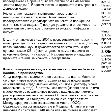
изследването са приемали всяка сутрин по 40 мл зехтин
зехтин
„есктра върджин”. Еластичността на артериите е измервана с
На вт
Доплеров лазер.
– 40-
екстр
Резултатите показали значително нарастване на
зехти
еластичността на артериите. Заключението на
закон
изследователите е,че употребата на богат на полифенол
декла
зехтин („есктра върджин”) води до увеличена еластичност на
артериалните стени, което намалява риска от инфаркт и
Използ
инсулт.
1. Об
пресов
В Щатите например след 2004 г. производителите на зехтин
и най
имат право да сложат надпис на етикета който гласи: „Според
масло
неокончателни научни доказателства приемането на две
супени лъжици (23 гр.) зехтин дневно намалява риска от
Oli
2.
исхемична болест на сърцето.” Разрешението е издадено от
кисел
щатската Агенция за храните и лекарствата.
Pom
3.
рафин
се доб
Класификацията на видовете зехтин се прави на база на
масло
начина на производство.
След набирането маслините се смачкват на паста. Маслото
се отделя чрез пресоване (студено за да се предотврати
окисляването) – традиционен метод или чрез центрофугиране
(съвременен метод). В остатъчната паста (кюспе) все още има
масло което се извлича чрез процеса рафиниране - химичен
разтворител – хексан и загряване.Официалната класификация
и дефиниране на стандарти за зехтина се определят от
Международния съвет за маслиново масло (IOOC).
Седалището на организацията е в Мадрид, Испания и в нея
членуват 23 държави. САЩ не са член на съвета и използват