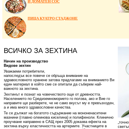
И ДОМАТЕН СОС
ПИЦА КУАТРО СТАДЖОНЕ
ВСИЧКО ЗА ЗЕХТИНА
Начин на производство
Видове зехтин
Уважаеми потребители,
напоследък все повече се обръща внимание на
здравословното хранене затова прадлагаме на вниманието Ви
един материал в който сме се опитали да съберем най-
важното за зехтина.
Зехтинът е познат на човечеството още от древността.
Населението по Средиземноморието го ползва, ако и Вие го
направите ще разберете, че не само вкусът му е превъзходен,
а и има много здравословни качества.
Те се дължат на богатото съдържание на мононенаситени
мазнини (главно олеинова киселина) и полифеноли. Клинично
проучване направено в САЩ през 2005 доказва ефекта на
„точно
зехтина върху еластичността на артериите. Участниците в
светъ