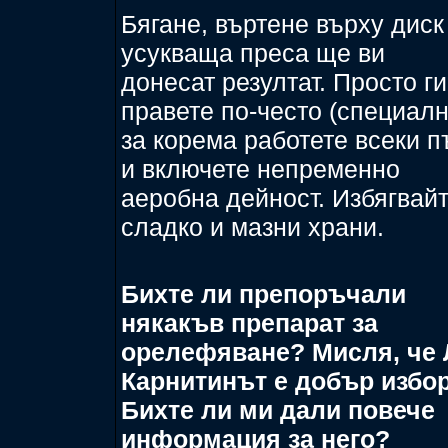
Бягане, въртене върху диск
усукваща преса ще ви
донесат резултат. Просто ги
правете по-често (специал
за корема работете всеки п
и включете непременно
аеробна дейност. Избягвай
сладко и мазни храни.
Бихте ли препоръчали
някакъв препарат за
орелефяване? Мисля, че 
Карнитинът е добър избор
Бихте ли ми дали повече
информация за него?